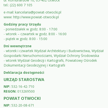
ul. Komunardów 10, 05-402 Otwock
do
tel.: (22) 600 7 105
e-mail:
kancelaria@powiat-otwocki.pl
faktur
www:
http://www.powiat-otwocki.pl
itp.
Godziny pracy Urzędu
- poniedziałek w godz. 8:00 - 17:00
- wtorek – czwartek w godz. 8:00 - 16:00
- piątek w godz. 8:00 - 15:00
Dni wewnętrzne
- wtorek i czwartek Wydział Architektury i Budownictwa, Wydział
Gospodarki Nieruchomościami, Wydział Ochrony Środowiska
- wtorek Wydział Geodezji i Kartografii, Powiatowy Ośrodek
Dokumentacji Geodezyjnej i Kartografii
Deklaracja dostępności
URZĄD STAROSTWA
NIP:
532-16-42-710
REGON:
013269500
POWIAT OTWOCKI
NIP:
532-20-08-671